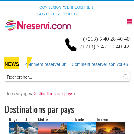
/
CONNEXION
S'ENREGISTRER
CONTACT
A PROPOS
(+213) 5 40 28 40 40
5 42 10 40 42
(+213)
NEWS
comment-reserver-un-
: Comment reserver son vol en ligne 
Idées voyage
»
Destinations par pays
»
Destinations par pays
Royaume-Uni
Malte
Thaïlande
Tanzanie