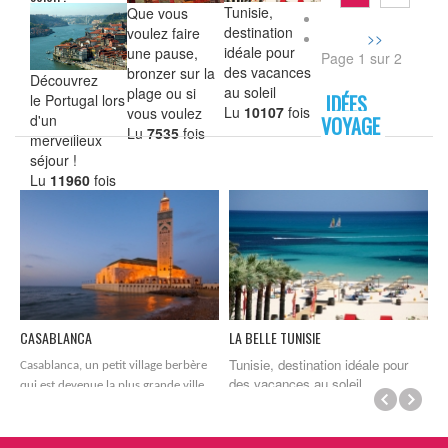
Tunisie,
Que vous
destination
voulez faire
idéale pour
une pause,
Page 1 sur 2
des vacances
bronzer sur la
Découvrez
au soleil
plage ou si
IDÉES
le Portugal lors
Lu
10107
fois
vous voulez
d'un
VOYAGE
Lu
7535
fois
merveilleux
séjour !
Lu
11960
fois
CASABLANCA
LA BELLE TUNISIE
M
Tunisie, destination idéale pour
V
Casablanca, un petit village berbère
r
des vacances au soleil
qui est devenue la plus grande ville
du ...