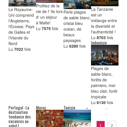
Profitez de la
La Tanzanie
Le Royaume-
vie de l' île lors
Perle plages
est un
Uni comprend
d' un séjour
de sable blanc,
mélange entre
l'Angleterre,
à Malte!
cristal bleu
la diversité et
l'Ecosse, Pays
Lu
7575
fois
océan, de
l'authenticité !
de Galles et
beaux
Lu
8703
fois
l’Irlande du
paysages
Indonésie
Nord
Lu
6280
fois
Lu
7022
fois
Plages de
sable blanc,
forêts de
palmiers, mer
bleu clair, forêt
tropicale
Lu
6130
fois
Portugal : La
Maroc
Tunisie
destination
tendance des
vacances au
soleil !
1
2