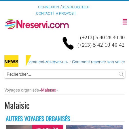
/
CONNEXION
S'ENREGISTRER
CONTACT
A PROPOS
(+213) 5 40 28 40 40
5 42 10 40 42
(+213)
NEWS
comment-reserver-un-
: Comment reserver son vol en lign
Voyages organisés
»
Malaisie
»
Malaisie
AUTRES VOYAGES ORGANISÉS