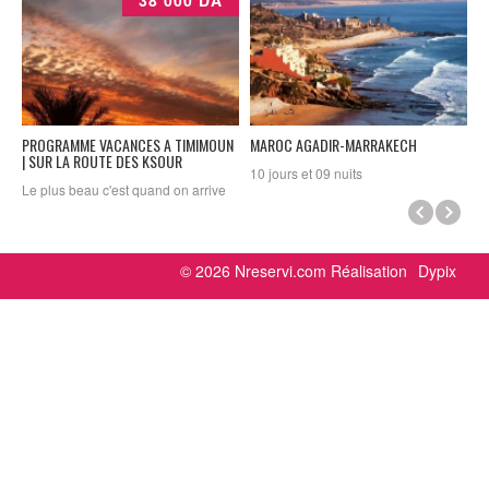
38 000 DA
PROGRAMME VACANCES A TIMIMOUN
MAROC AGADIR-MARRAKECH
P
| SUR LA ROUTE DES KSOUR
+
10 jours et 09 nuits
À
Le plus beau c'est quand on arrive
S
enfin à réaliser son rêve, à ce
moment ... tout devient une
0
évidence, une évidence qu'on aurait
h
dus vivre depuis toujours. laissez le
d
© 2026 Nreservi.com Réalisation
Dypix
sahara vous guider vers des cieux
jusque la inconnus !