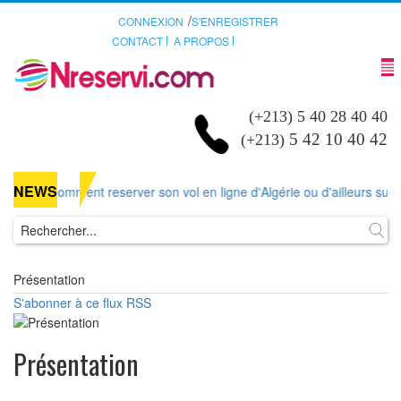
/
CONNEXION
S'ENREGISTRER
CONTACT
A PROPOS
(+213) 5 40 28 40 40
5 42 10 40 42
(+213)
NEWS
r-un-
: Comment reserver son vol en ligne d'Algérie ou d'ailleurs sur Nr
Présentation
S'abonner à ce flux RSS
Présentation