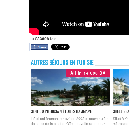
Lu
233808
fois
AUTRES SÉJOURS EN TUNISIE
All in 14 600 DA
SENTIDO PHÉNICIA 4 ÉTOILES HAMMAMET
SHELL BE
Hôtel entièrement rénové en 2003 et nouveau fer
Situé à Y
de lance de la chaîne. Offre nouvelle splendeur
mètres de 
avec ses 391 chambres réparties sur 3 bâtiments
des piscin