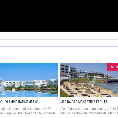
5 0
ACH YASMINE HAMMAMET 4*
MARINA CAP MONASTIR 3 ÉTOILES
asmine Hammamet, à seulement 450
A côté de la marina et de la plage, à 10
la plage, le Shell Beach Hotel possède
pied du centre-ville, l'appart'hôtel Mari
es intérieure et extérieure, une salle de
Monastir est idéal pour un séjour de dét