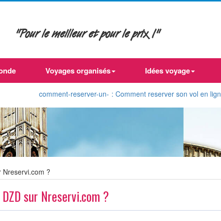
"Pour le meilleur et pour le prix !"
onde
Voyages organisés
Idées voyage
comment-reserver-un-
: Comment reserver son vol en ligne d'Alg
 Nreservi.com ?
 DZD sur Nreservi.com ?