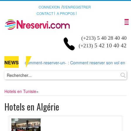
/
CONNEXION
S'ENREGISTRER
CONTACT
A PROPOS
(+213) 5 40 28 40 40
5 42 10 40 42
(+213)
NEWS
comment-reserver-un-
: Comment reserver son vol en ligne 
Hotels en Tunisie
»
Hotels en Algérie