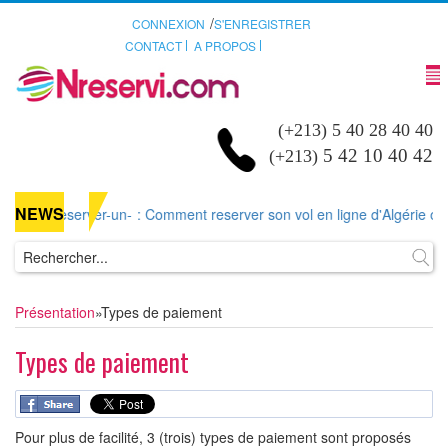
/
CONNEXION
S'ENREGISTRER
CONTACT
A PROPOS
(+213) 5 40 28 40 40
5 42 10 40 42
(+213)
NEWS
mment-reserver-un-
: Comment reserver son vol en ligne d'Algérie ou d'
Présentation
»
Types de paiement
Types de paiement
Pour plus de facilité, 3 (trois) types de paiement sont proposés